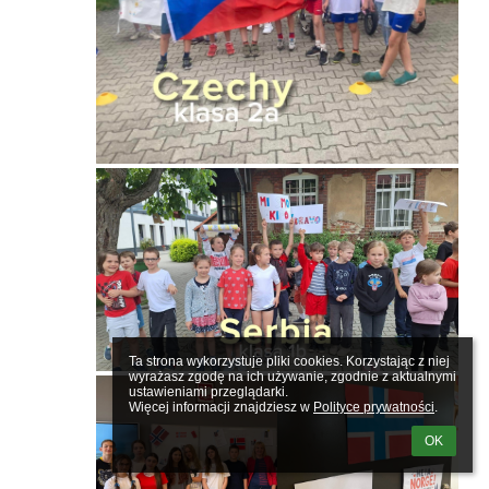
Ta strona wykorzystuje pliki cookies. Korzystając z niej 
wyrażasz zgodę na ich używanie, zgodnie z aktualnymi 
ustawieniami przeglądarki.

Więcej informacji znajdziesz w 
Polityce prywatności
.
OK