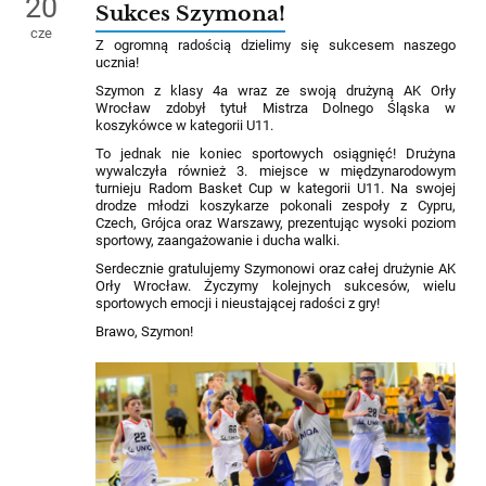
20
Sukces Szymona!
cze
Z ogromną radością dzielimy się sukcesem naszego
ucznia!
Szymon z klasy 4a wraz ze swoją drużyną AK Orły
Wrocław zdobył tytuł Mistrza Dolnego Śląska w
koszykówce w kategorii U11.
To jednak nie koniec sportowych osiągnięć! Drużyna
wywalczyła również 3. miejsce w międzynarodowym
turnieju Radom Basket Cup w kategorii U11. Na swojej
drodze młodzi koszykarze pokonali zespoły z Cypru,
Czech, Grójca oraz Warszawy, prezentując wysoki poziom
sportowy, zaangażowanie i ducha walki.
Serdecznie gratulujemy Szymonowi oraz całej drużynie AK
Orły Wrocław. Życzymy kolejnych sukcesów, wielu
sportowych emocji i nieustającej radości z gry!
Brawo, Szymon!