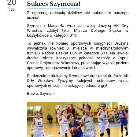
20
Sukces Szymona!
cze
Z ogromną radością dzielimy się sukcesem naszego
ucznia!
Szymon z klasy 4a wraz ze swoją drużyną AK Orły
Wrocław zdobył tytuł Mistrza Dolnego Śląska w
koszykówce w kategorii U11.
To jednak nie koniec sportowych osiągnięć! Drużyna
wywalczyła również 3. miejsce w międzynarodowym
turnieju Radom Basket Cup w kategorii U11. Na swojej
drodze młodzi koszykarze pokonali zespoły z Cypru,
Czech, Grójca oraz Warszawy, prezentując wysoki poziom
sportowy, zaangażowanie i ducha walki.
Serdecznie gratulujemy Szymonowi oraz całej drużynie AK
Orły Wrocław. Życzymy kolejnych sukcesów, wielu
sportowych emocji i nieustającej radości z gry!
Brawo, Szymon!