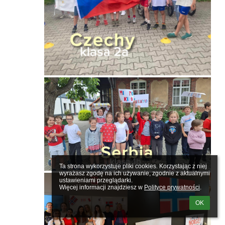
Ta strona wykorzystuje pliki cookies. Korzystając z niej 
wyrażasz zgodę na ich używanie, zgodnie z aktualnymi 
ustawieniami przeglądarki.

Więcej informacji znajdziesz w 
Polityce prywatności
.
OK